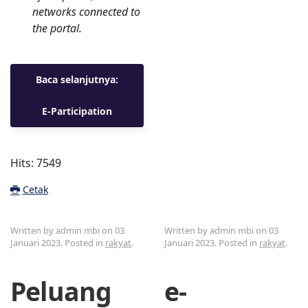
networks connected to
the portal.
Baca selanjutnya:
E-Participation
Hits: 7549
Cetak
Written by admin mbi on
03
Written by admin mbi on
03
Januari 2023
. Posted in
rakyat
.
Januari 2023
. Posted in
rakyat
.
Peluang
e-