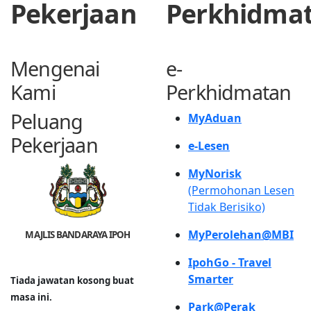
Pekerjaan
Perkhidma
Mengenai
e-
Kami
Perkhidmatan
Peluang
MyAduan
Pekerjaan
e-Lesen
MyNorisk
(Permohonan Lesen
Tidak Berisiko)
MyPerolehan@MBI
MAJLIS BANDARAYA IPOH
IpohGo - Travel
Smarter
Tiada jawatan kosong buat
masa ini.
Park@Perak