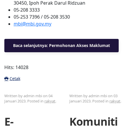
30450, Ipoh Perak Darul Ridzuan
05-208 3333
05-253 7396 / 05-208 3530
mbi@mbi.gov.my
Baca selanjutnya: Permohonan Akses Maklumat
Hits: 14028
Cetak
Written by admin mbi on
04
Written by admin mbi on
03
Januari 2023
. Posted in
rakyat
.
Januari 2023
. Posted in
rakyat
.
E-
Komuniti