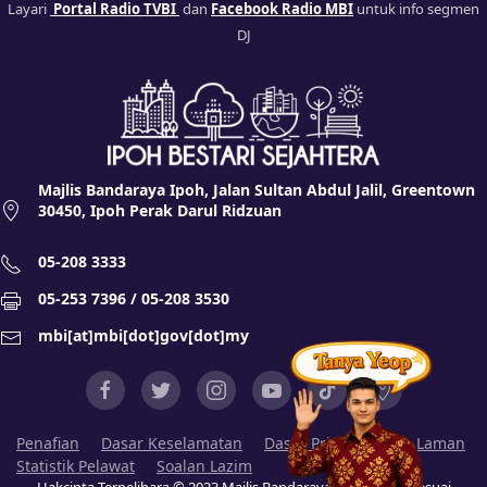
Layari
Portal Radio TVBI
dan
Facebook Radio MBI
untuk info segmen
DJ
Majlis Bandaraya Ipoh, Jalan Sultan Abdul Jalil, Greentown
30450, Ipoh Perak Darul Ridzuan
05-208 3333
05-253 7396 / 05-208 3530
mbi[at]mbi[dot]gov[dot]my
Penafian
Dasar Keselamatan
Dasar Privasi
Peta Laman
Statistik Pelawat
Soalan Lazim
Hakcipta Terpelihara © 2023 Majlis Bandaraya Ipoh (MBI). Sesuai