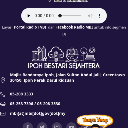
Layari
Portal Radio TVBI
dan
Facebook Radio MBI
untuk info segmen
DJ
Majlis Bandaraya Ipoh, Jalan Sultan Abdul Jalil, Greentown
30450, Ipoh Perak Darul Ridzuan
05-208 3333
05-253 7396 / 05-208 3530
mbi[at]mbi[dot]gov[dot]my