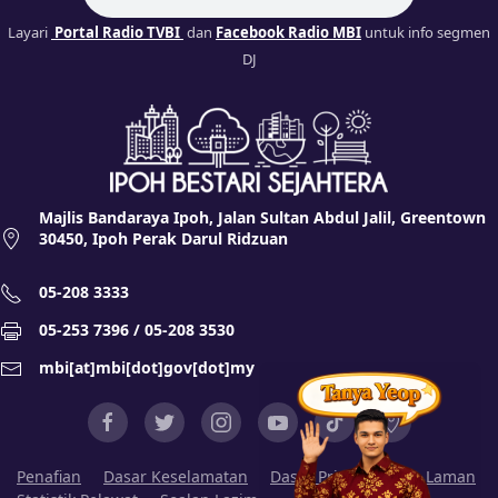
Layari
Portal Radio TVBI
dan
Facebook Radio MBI
untuk info segmen
DJ
Majlis Bandaraya Ipoh, Jalan Sultan Abdul Jalil, Greentown
30450, Ipoh Perak Darul Ridzuan
05-208 3333
05-253 7396 / 05-208 3530
mbi[at]mbi[dot]gov[dot]my
Penafian
Dasar Keselamatan
Dasar Privasi
Peta Laman