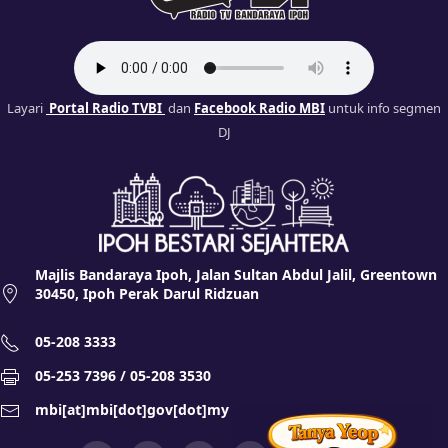
Layari
Portal Radio TVBI
dan
Facebook Radio MBI
untuk info segmen
DJ
Majlis Bandaraya Ipoh, Jalan Sultan Abdul Jalil, Greentown
30450, Ipoh Perak Darul Ridzuan
05-208 3333
05-253 7396 / 05-208 3530
mbi[at]mbi[dot]gov[dot]my