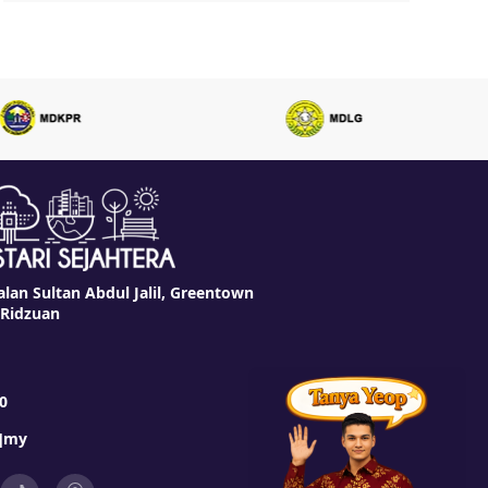
alan Sultan Abdul Jalil, Greentown
 Ridzuan
0
t]my