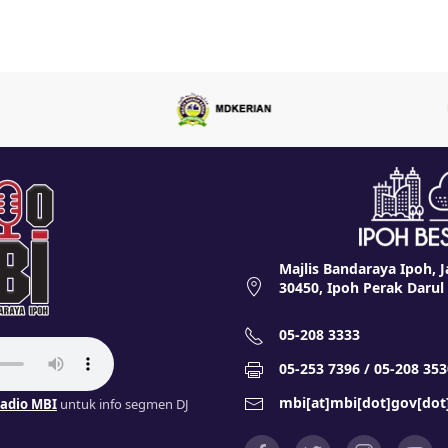
Majlis Bandaraya Ipoh, J
30450, Ipoh Perak Darul
05-208 3333
05-253 7396 / 05-208 353
mbi[at]mbi[dot]gov[do
adio MBI
untuk info segmen DJ