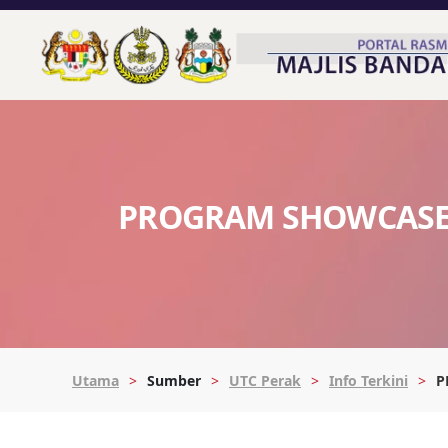
PROGRAM SHOWCASE
Utama
Sumber
UTC Perak
Info Terkini
P