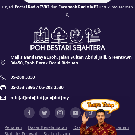
Layari
Portal Radio TVBI
dan
Facebook Radio MBI
untuk info segmen
DJ
Majlis Bandaraya Ipoh, Jalan Sultan Abdul Jalil, Greentown
30450, Ipoh Perak Darul Ridzuan
05-208 3333
05-253 7396 / 05-208 3530
mbi[at]mbi[dot]gov[dot]my
Penafian
Dasar Keselamatan
Dasar Privasi
Peta Laman
Statistik Pelawat
Soalan Lazim