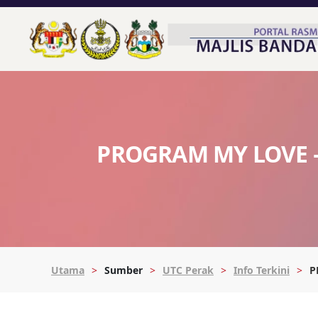
PROGRAM MY LOVE –
Utama
Sumber
UTC Perak
Info Terkini
P