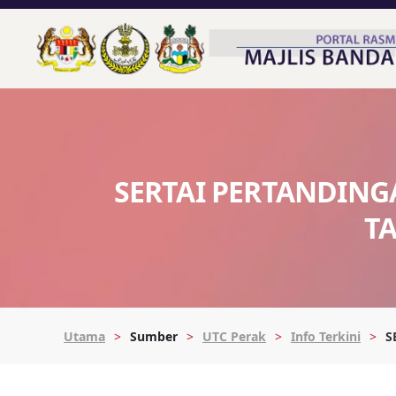
SERTAI PERTANDING
TA
Utama
Sumber
UTC Perak
Info Terkini
S