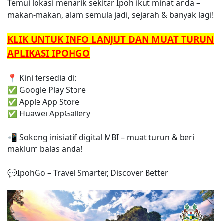
Temui lokasi menarik sekitar Ipoh ikut minat anda –
makan-makan, alam semula jadi, sejarah & banyak lagi!
KLIK UNTUK INFO LANJUT DAN MUAT TURUN
APLIKASI IPOHGO
📍 Kini tersedia di:
✅ Google Play Store
✅ Apple App Store
✅ Huawei AppGallery
📲 Sokong inisiatif digital MBI – muat turun & beri
maklum balas anda!
💬IpohGo – Travel Smarter, Discover Better