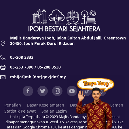
Majlis Bandaraya Ipoh, Jalan Sultan Abdul Jalil, Greentown
30450, Ipoh Perak Darul Ridzuan
05-208 3333
05-253 7396 / 05-208 3530
mbi[at]mbi[dot]gov[dot]my
Penafian
Dasar Keselamatan
Dasar Privasi
Peta Laman
Statistik Pelawat
Soalan Lazim
Hakcipta Terpelihara © 2023 Majlis Bandaraya Ipoh (MBI). Sesuai
dipapar menggunakan IE versi 9 & ke atas, Mozilla Firefox versi 6.0 ke
atas dan Google Chrome 13.0 ke atas dengan resolusi 1024 x 768 ke