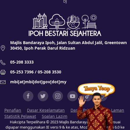
DJ
Majlis Bandaraya Ipoh, Jalan Sultan Abdul Jalil, Greentown
30450, Ipoh Perak Darul Ridzuan
05-208 3333
05-253 7396 / 05-208 3530
mbi[at]mbi[dot]gov[dot]my
Penafian
Dasar Keselamatan
Dasar Privasi
Peta Laman
Statistik Pelawat
Soalan Lazim
Hakcipta Terpelihara © 2023 Majlis Bandaraya Ipoh (MBI). Sesuai
dipapar menggunakan IE versi 9 & ke atas, Mozilla Firefox versi 6.0 ke