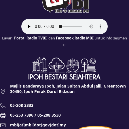
Layari
Portal Radio TVBI
dan
Facebook Radio MBI
untuk info segmen
DJ
Majlis Bandaraya Ipoh, Jalan Sultan Abdul Jalil, Greentown
30450, Ipoh Perak Darul Ridzuan
05-208 3333
05-253 7396 / 05-208 3530
mbi[at]mbi[dot]gov[dot]my