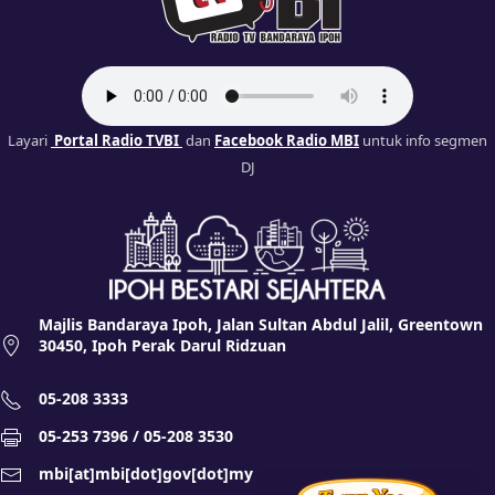
Layari
Portal Radio TVBI
dan
Facebook Radio MBI
untuk info segmen
DJ
Majlis Bandaraya Ipoh, Jalan Sultan Abdul Jalil, Greentown
30450, Ipoh Perak Darul Ridzuan
05-208 3333
05-253 7396 / 05-208 3530
mbi[at]mbi[dot]gov[dot]my