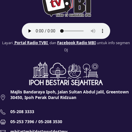
Layari
Portal Radio TVBI
dan
Facebook Radio MBI
untuk info segmen
DJ
Majlis Bandaraya Ipoh, Jalan Sultan Abdul Jalil, Greentown
30450, Ipoh Perak Darul Ridzuan
05-208 3333
05-253 7396 / 05-208 3530
mbi[at]mbi[dot]gov[dot]my