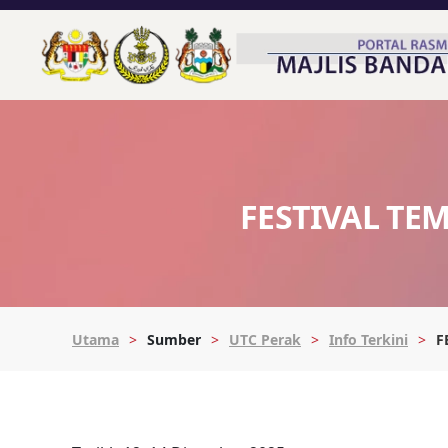
FESTIVAL TE
Utama
Sumber
UTC Perak
Info Terkini
F