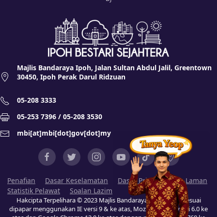
Majlis Bandaraya Ipoh, Jalan Sultan Abdul Jalil, Greentown
30450, Ipoh Perak Darul Ridzuan
05-208 3333
05-253 7396 / 05-208 3530
mbi[at]mbi[dot]gov[dot]my
Penafian
Dasar Keselamatan
Dasar Privasi
Peta Laman
Statistik Pelawat
Soalan Lazim
Hakcipta Terpelihara © 2023 Majlis Bandaraya Ipoh (MBI). Sesuai
dipapar menggunakan IE versi 9 & ke atas, Mozilla Firefox versi 6.0 ke