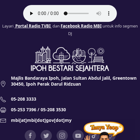
Layari
Portal Radio TVBI
dan
Facebook Radio MBI
untuk info segmen
DJ
Majlis Bandaraya Ipoh, Jalan Sultan Abdul Jalil, Greentown
30450, Ipoh Perak Darul Ridzuan
05-208 3333
05-253 7396 / 05-208 3530
mbi[at]mbi[dot]gov[dot]my