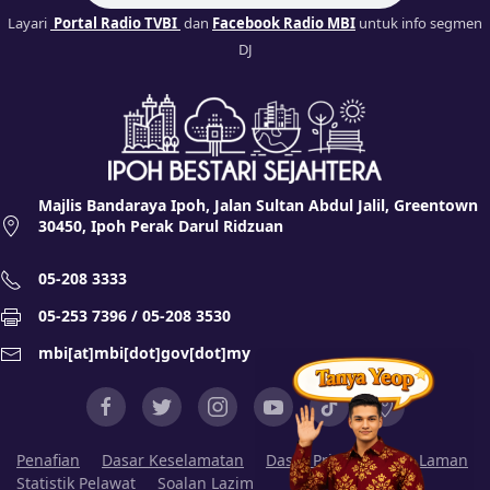
Layari
Portal Radio TVBI
dan
Facebook Radio MBI
untuk info segmen
DJ
Majlis Bandaraya Ipoh, Jalan Sultan Abdul Jalil, Greentown
30450, Ipoh Perak Darul Ridzuan
05-208 3333
05-253 7396 / 05-208 3530
mbi[at]mbi[dot]gov[dot]my
Penafian
Dasar Keselamatan
Dasar Privasi
Peta Laman
Statistik Pelawat
Soalan Lazim