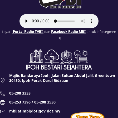
Layari
Portal Radio TVBI
dan
Facebook Radio MBI
untuk info segmen
DJ
Majlis Bandaraya Ipoh, Jalan Sultan Abdul Jalil, Greentown
30450, Ipoh Perak Darul Ridzuan
05-208 3333
05-253 7396 / 05-208 3530
mbi[at]mbi[dot]gov[dot]my