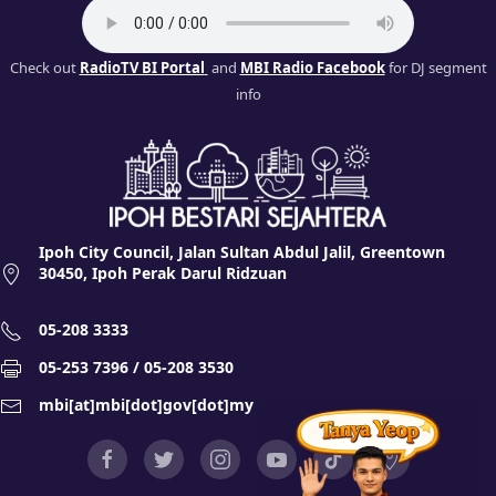
Check out
RadioTV BI Portal
and
MBI Radio Facebook
for DJ segment
info
Ipoh City Council, Jalan Sultan Abdul Jalil, Greentown
30450, Ipoh Perak Darul Ridzuan
05-208 3333
05-253 7396 / 05-208 3530
mbi[at]mbi[dot]gov[dot]my