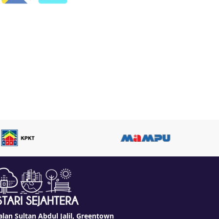
alan Sultan Abdul Jalil, Greentown