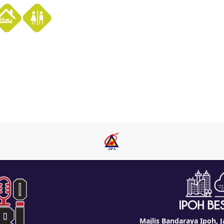
Majlis Bandaraya Ipoh, J