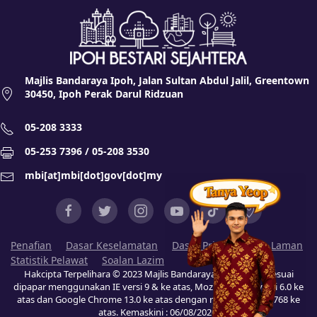
Majlis Bandaraya Ipoh, Jalan Sultan Abdul Jalil, Greentown
30450, Ipoh Perak Darul Ridzuan
05-208 3333
05-253 7396 / 05-208 3530
mbi[at]mbi[dot]gov[dot]my
Penafian
Dasar Keselamatan
Dasar Privasi
Peta Laman
Statistik Pelawat
Soalan Lazim
Hakcipta Terpelihara © 2023 Majlis Bandaraya Ipoh (MBI). Sesuai
dipapar menggunakan IE versi 9 & ke atas, Mozilla Firefox versi 6.0 ke
atas dan Google Chrome 13.0 ke atas dengan resolusi 1024 x 768 ke
atas. Kemaskini :
06/08/2026
.