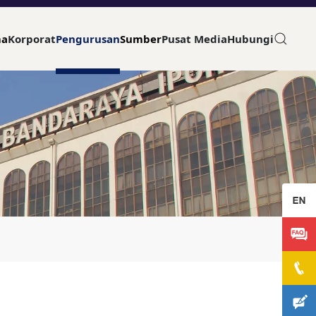
ma
Korporat
Pengurusan
Sumber
Pusat Media
Hubungi