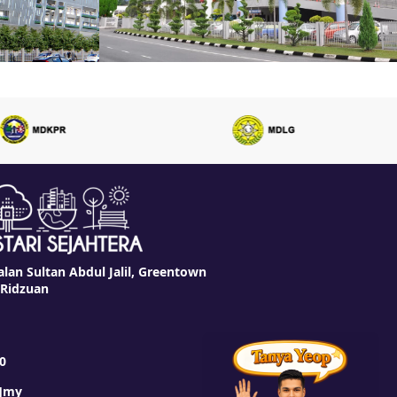
alan Sultan Abdul Jalil, Greentown
 Ridzuan
0
t]my