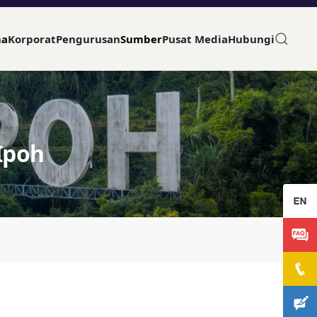
ma
Korporat
Pengurusan
Sumber
Pusat Media
Hubungi
Ipoh