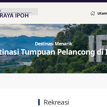
Uta
Destinasi Menarik
tinasi Tumpuan Pelancong di 
Rekreasi