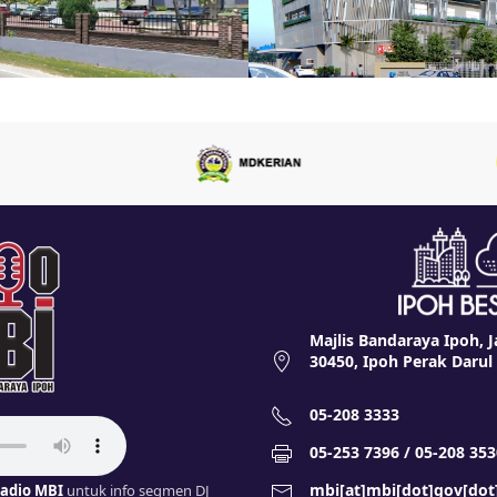
Majlis Bandaraya Ipoh, J
30450, Ipoh Perak Darul
05-208 3333
05-253 7396 / 05-208 353
mbi[at]mbi[dot]gov[do
adio MBI
untuk info segmen DJ