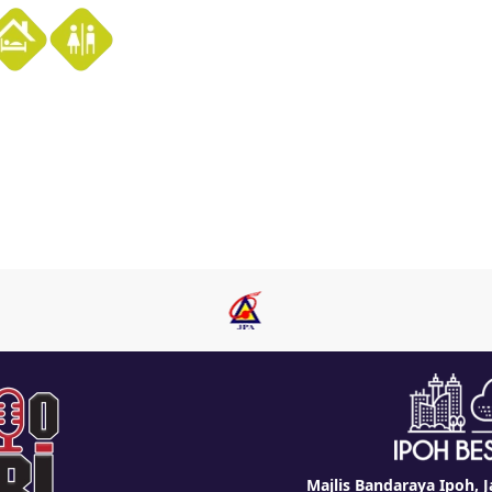
Majlis Bandaraya Ipoh, J