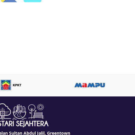
alan Sultan Abdul Jalil, Greentown