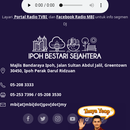
Layari
Portal Radio TVBI
dan
Facebook Radio MBI
untuk info segmen
DJ
Majlis Bandaraya Ipoh, Jalan Sultan Abdul Jalil, Greentown
30450, Ipoh Perak Darul Ridzuan
05-208 3333
05-253 7396 / 05-208 3530
mbi[at]mbi[dot]gov[dot]my