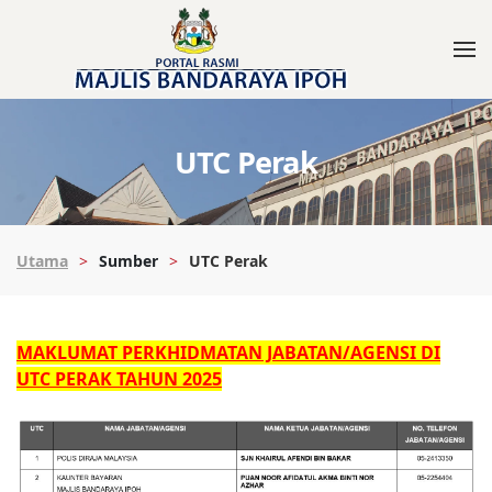
UTC Perak
Utama
Sumber
UTC Perak
MAKLUMAT PERKHIDMATAN JABATAN/AGENSI DI
UTC PERAK TAHUN 2025