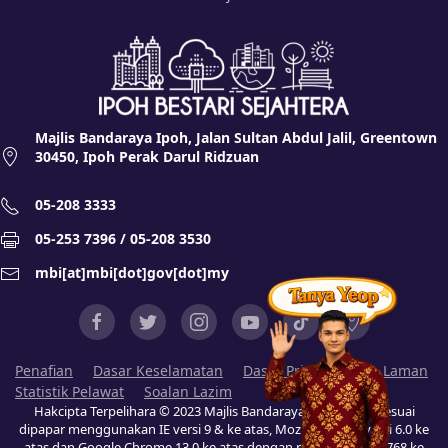
Majlis Bandaraya Ipoh, Jalan Sultan Abdul Jalil, Greentown
30450, Ipoh Perak Darul Ridzuan
05-208 3333
05-253 7396 / 05-208 3530
mbi[at]mbi[dot]gov[dot]my
Penafian
Dasar Keselamatan
Dasar Privasi
Peta Laman
Statistik Pelawat
Soalan Lazim
Hakcipta Terpelihara © 2023 Majlis Bandaraya Ipoh (MBI). Sesuai
dipapar menggunakan IE versi 9 & ke atas, Mozilla Firefox versi 6.0 ke
atas dan Google Chrome 13.0 ke atas dengan resolusi 1024 x 768 ke