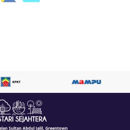
alan Sultan Abdul Jalil, Greentown