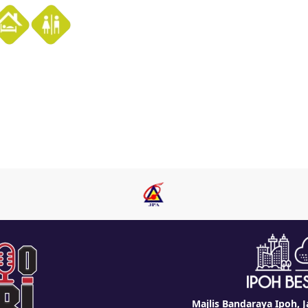
Majlis Bandaraya Ipoh, J