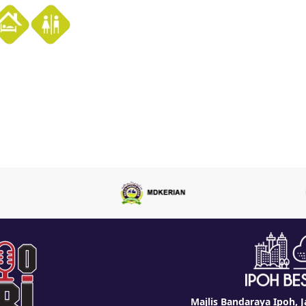
Majlis Bandaraya Ipoh, J