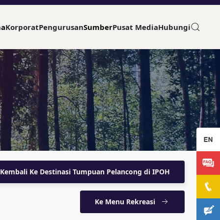
ma
Korporat
Pengurusan
Sumber
Pusat Media
Hubungi
Kembali Ke Destinasi Tumpuan Pelancong di IPOH
Ke Menu Rekreasi