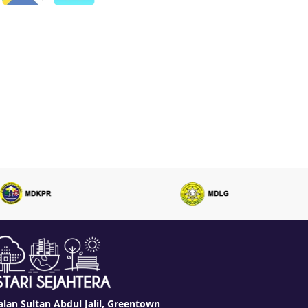
alan Sultan Abdul Jalil, Greentown