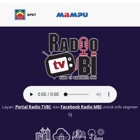
Layari
Portal Radio TVBI
dan
Facebook Radio MBI
untuk info segmen
DJ