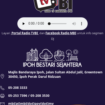
Layari
Portal Radio TVBI
dan
Facebook Radio MBI
untuk info segmen
DJ
Majlis Bandaraya Ipoh, Jalan Sultan Abdul Jalil, Greentown
30450, Ipoh Perak Darul Ridzuan
05-208 3333
05-253 7396 / 05-208 3530
mbi[at]mbi[dot]gov[dot]my