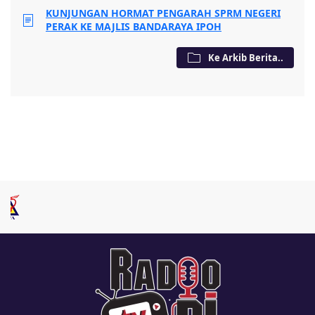
KUNJUNGAN HORMAT PENGARAH SPRM NEGERI
PERAK KE MAJLIS BANDARAYA IPOH
Ke Arkib Berita..