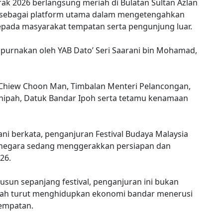
erak 2026 berlangsung meriah di Bulatan Sultan Azlan
26 sebagai platform utama dalam mengetengahkan
epada masyarakat tempatan serta pengunjung luar.
sempurnakan oleh YAB Dato’ Seri Saarani bin Mohamad,
n Chiew Choon Man, Timbalan Menteri Pelancongan,
anipah, Datuk Bandar Ipoh serta tetamu kenamaan
ni berkata, penganjuran Festival Budaya Malaysia
a negara sedang menggerakkan persiapan dan
26.
susun sepanjang festival, penganjuran ini bukan
lah turut menghidupkan ekonomi bandar menerusi
tempatan.