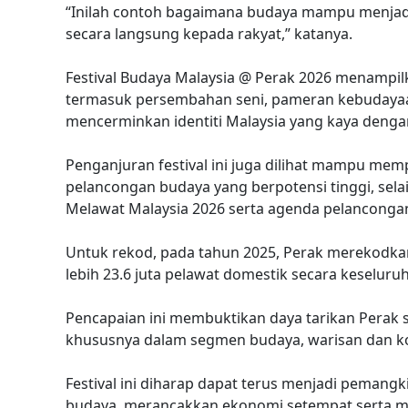
“Inilah contoh bagaimana budaya mampu menj
secara langsung kepada rakyat,” katanya.
Festival Budaya Malaysia @ Perak 2026 menampil
termasuk persembahan seni, pameran kebudayaan,
mencerminkan identiti Malaysia yang kaya dengan
Penganjuran festival ini juga dilihat mampu me
pelancongan budaya yang berpotensi tinggi, s
Melawat Malaysia 2026 serta agenda pelanconga
Untuk rekod, pada tahun 2025, Perak merekodkan
lebih 23.6 juta pelawat domestik secara keseluru
Pencapaian ini membuktikan daya tarikan Perak 
khususnya dalam segmen budaya, warisan dan k
Festival ini diharap dapat terus menjadi peman
budaya, merancakkan ekonomi setempat serta m