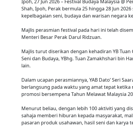
Ipoh, 27 Jun 2026 – Festival Budaya Malaysia @ P
Shah, Ipoh, Perak bermula 25 hingga 28 Jun 20
kepelbagaian seni, budaya dan warisan negara k
Majlis perasmian festival pada hari ini telah di
Menteri Besar Perak Darul Ridzuan.
Majlis turut diserikan dengan kehadiran YB Tua
Seni dan Budaya, YBhg. Tuan Zamakhshari bin H
lain.
Dalam ucapan perasmiannya, YAB Dato’ Seri Saara
berlangsung pada waktu yang amat tepat ketik
promosi bersempena Tahun Melawat Malaysia 20
Menurut beliau, dengan lebih 100 aktiviti yang di
sahaja memberi hiburan kepada masyarakat, ma
pasaran produk usahawan, hasil seni dan karya 