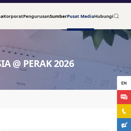
ma
Korporat
Pengurusan
Sumber
Pusat Media
Hubungi
IA @ PERAK 2026