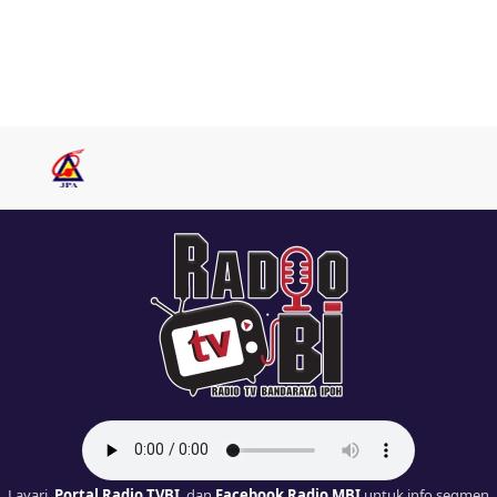
Layari
Portal Radio TVBI
dan
Facebook Radio MBI
untuk info segmen