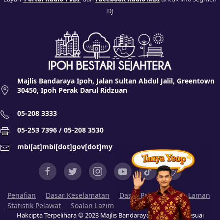
DJ
Majlis Bandaraya Ipoh, Jalan Sultan Abdul Jalil, Greentown
30450, Ipoh Perak Darul Ridzuan
05-208 3333
05-253 7396 / 05-208 3530
mbi[at]mbi[dot]gov[dot]my
Penafian
Dasar Keselamatan
Dasar Privasi
Peta Laman
Statistik Pelawat
Soalan Lazim
Hakcipta Terpelihara © 2023 Majlis Bandaraya Ipoh (MBI). Sesuai